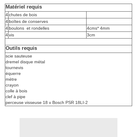
Matériel requis
4
chutes de bois
4
boîtes de conserves
4
boulons
et rondelles
4cms* 4mm
4
vis
3cm
Outils requis
scie sauteuse
dremel disque métal
tournevis
équerre
mètre
crayon
colle à bois
clef à pipe
perceuse visseuse 18 v Bosch PSR 18LI-2