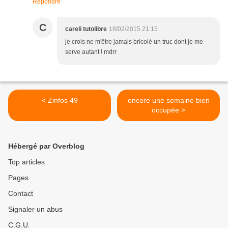
Répondre
C
careli tutolibre
18/02/2015 21:15
je crois ne m'être jamais bricolé un truc dont je me
serve autant ! mdrr
< Zinfos 49
encore une semaine bien
occupée >
Hébergé par Overblog
Top articles
Pages
Contact
Signaler un abus
C.G.U.