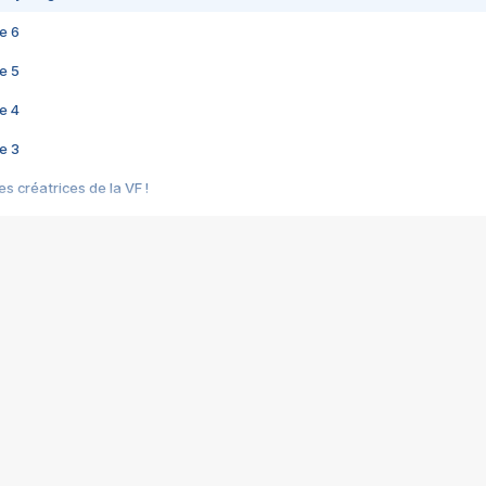
e 6
e 5
e 4
e 3
s créatrices de la VF !
e 2
e 1
e Mektoub My Love arrive enfin ! Rencontre avec Shaïn Boumedine et Sal
i : après Toni en famille
elle réalise le bouleversant Dites lui que je l'aime
ais ! Rencontre autour de Vie privée de Rebecca Zlotowski
 de Marguerite, Grave... Rencontre avec Ella Rumpf