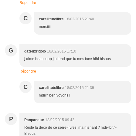
Répondre
C
careli tutolibre
18/02/2015 21:40
merciiii
G
gateuxrigolo
18/02/2015 17:10
j aime beaucoup j attend que tu mes face hihi bisous
Répondre
C
careli tutolibre
18/02/2015 21:39
mdrrr, ben voyons !
P
Panpanette
18/02/2015 09:42
Reste la déco de ce serre-livres, maintenant ? mdr<br />
Bisous