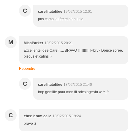
C
careli tutolibre
19/02/2015 12:01
pas compliquée et bien utile
M
MissParker
18/02/2015 20:21
Excellente idée Careli .... BRAVO !!!!!!!!!!!!!!!<br /> Douce sorée,
bisous et câlins ;)
Répondre
C
careli tutolibre
18/02/2015 21:40
trop gentille pour mon tit bricolage<br /> ^_^
C
chez laramicelle
18/02/2015 19:24
bravo :)