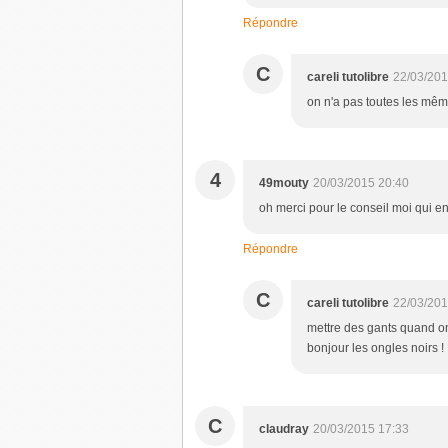
Répondre
C
careli tutolibre
22/03/201
on n'a pas toutes les mêm
4
49mouty
20/03/2015 20:40
oh merci pour le conseil moi qui en
Répondre
C
careli tutolibre
22/03/201
mettre des gants quand o
bonjour les ongles noirs !
C
claudray
20/03/2015 17:33