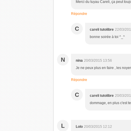
Merci du tuyau Careli, ça peut touj
Répondre
C
careli tutolibre
22/03/201
bonne soirée à toi ^_^
N
nina
20/03/2015 13:56
Je ne peux plus en faire , les noyer
Répondre
C
careli tutolibre
20/03/201
dommage, en plus c'est tel
L
Lolo
20/03/2015 12:12