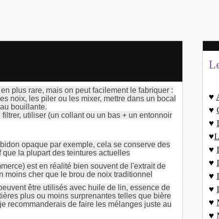
L
 en plus rare, mais on peut facilement le fabriquer :
♥
s noix, les piler ou les mixer, mettre dans un bocal
au bouillante.
♥
ltrer, utiliser (un collant ou un bas + un entonnoir
♥
♥
L
 bidon opaque par exemple, cela se conserve des
♥
que la plupart des teintures actuelles
♥
merce) est en réalité bien souvent de l'extrait de
en moins cher que le brou de noix traditionnel
♥
 peuvent être utilisés avec huile de lin, essence de
♥
tières plus ou moins surprenantes telles que bière
♥
re je recommanderais de faire les mélanges juste au
♥