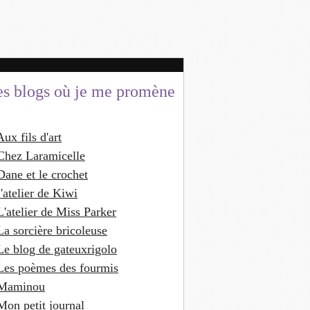
es blogs où je me promène
Aux fils d'art
Chez Laramicelle
Dane et le crochet
'atelier de Kiwi
L'atelier de Miss Parker
La sorcière bricoleuse
Le blog de gateuxrigolo
Les poèmes des fourmis
Maminou
Mon petit journal