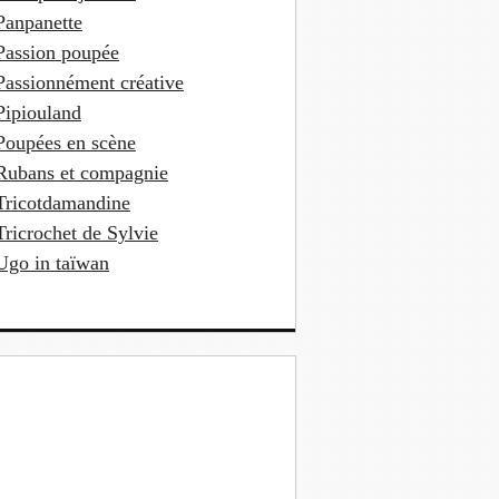
Panpanette
Passion poupée
Passionnément créative
Pipiouland
Poupées en scène
Rubans et compagnie
Tricotdamandine
Tricrochet de Sylvie
Ugo in taïwan