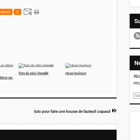
epost
0
Tuto du mini chevalet
récup toujours
Abo
 décor sur
nou
E
m
a
tuto pour faire une housse de fauteuil crapaud
i
l