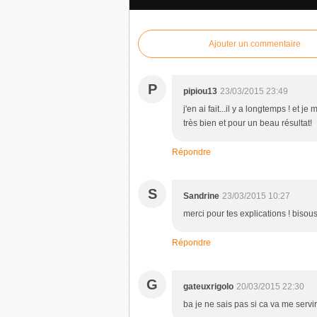
Ajouter un commentaire
P
pipiou13
23/03/2015 23:49
j'en ai fait...il y a longtemps ! et 
très bien et pour un beau résultat!
Répondre
S
Sandrine
23/03/2015 10:27
merci pour tes explications ! biso
Répondre
G
gateuxrigolo
20/03/2015 22:30
ba je ne sais pas si ca va me servi