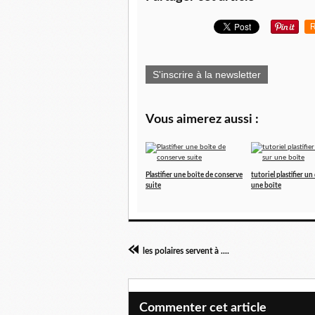
R
S'inscrire à la newsletter
Vous aimerez aussi :
Plastifier une boîte de conserve
tutoriel plastifier un
suite
une boîte
les polaires servent à ....
Commenter cet article