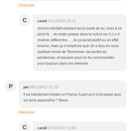
Répondre
C
careli
07/12/2017 10:11
Johnny méritait vraiment qu'on parle de lui, mais à ce
point là ... du matin jusque dans la nuit et sur 3 o u 4
chaînes différentes ... , là ça aurait plutôt eu un effet
inverse, mais ça n’empêche que On a tous en nous
quelque chose de Tennessee, les portes du
pénitencier, et requiem pour un fou sont inscrites
pour toujours dans ma mémoire
P
pat
06/12/2017 21:23
Il va maintenant résider en France.A part ça il s'est passé quoi
sur terre aujourd'hui ? Bises
Répondre
C
careli
07/12/2017 10:08