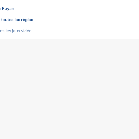
im Rayan
 toutes les règles
s les jeux vidéo
us choquant de Rockstar ? - Le scandale BULLY
e plus moche de Steam
du RÊVE tourne au CAUCHEMAR
pendant 8 heures
it… à tort
umiliés par un jeu vidéo
ire - Final Fantasy 8
ti un empire - Age of Empires
story DOFUS