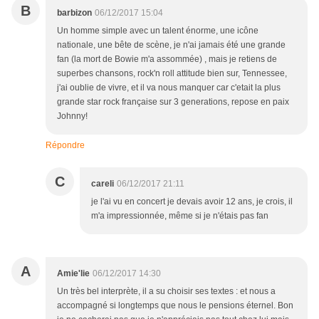
B
barbizon
06/12/2017 15:04
Un homme simple avec un talent énorme, une icône
nationale, une bête de scène, je n'ai jamais été une grande
fan (la mort de Bowie m'a assommée) , mais je retiens de
superbes chansons, rock'n roll attitude bien sur, Tennessee,
j'ai oublie de vivre, et il va nous manquer car c'etait la plus
grande star rock française sur 3 generations, repose en paix
Johnny!
Répondre
C
careli
06/12/2017 21:11
je l'ai vu en concert je devais avoir 12 ans, je crois, il
m'a impressionnée, même si je n'étais pas fan
A
Amie'lie
06/12/2017 14:30
Un très bel interprète, il a su choisir ses textes : et nous a
accompagné si longtemps que nous le pensions éternel. Bon