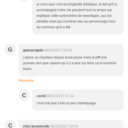
je crois que c'est sa longévité artistique, le fait qu'il a
accompagné notre vie pendant tout ce temps qui
explique cette surenchère de reportages, qui est
pénible mais qui n'enlève rien au personnage hors
du commun qu'il a été
G
gateuxrigolo
06/12/2017 20:29
j adore ce chanteur depuis toute jeune mais la pfff une
journee rien que caalors qu il y a pire sur terre ca m ennerve
bisou
Répondre
C
careli
06/12/2017 21:12
c'est vrai que c'est un peu matraquage
C
chez laramicelle
06/12/2017 19:54