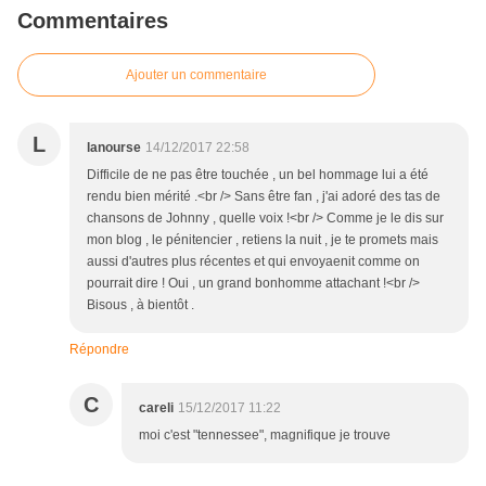
Commentaires
Ajouter un commentaire
L
lanourse
14/12/2017 22:58
Difficile de ne pas être touchée , un bel hommage lui a été
rendu bien mérité .<br /> Sans être fan , j'ai adoré des tas de
chansons de Johnny , quelle voix !<br /> Comme je le dis sur
mon blog , le pénitencier , retiens la nuit , je te promets mais
aussi d'autres plus récentes et qui envoyaenit comme on
pourrait dire ! Oui , un grand bonhomme attachant !<br />
Bisous , à bientôt .
Répondre
C
careli
15/12/2017 11:22
moi c'est "tennessee", magnifique je trouve