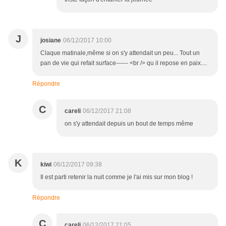
J
josiane
06/12/2017 10:00
Claque matinale,même si on s'y attendait un peu... Tout un
pan de vie qui refait surface------ <br /> qu il repose en paix....
Répondre
C
careli
06/12/2017 21:08
on s'y attendait depuis un bout de temps même
K
kiwi
06/12/2017 09:38
Il est parti retenir la nuit comme je l'ai mis sur mon blog !
Répondre
C
careli
06/12/2017 21:05