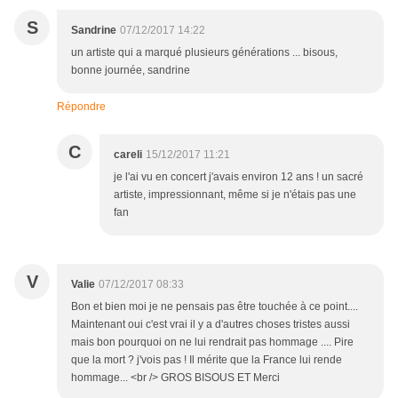
S
Sandrine
07/12/2017 14:22
un artiste qui a marqué plusieurs générations ... bisous,
bonne journée, sandrine
Répondre
C
careli
15/12/2017 11:21
je l'ai vu en concert j'avais environ 12 ans ! un sacré
artiste, impressionnant, même si je n'étais pas une
fan
V
Valie
07/12/2017 08:33
Bon et bien moi je ne pensais pas être touchée à ce point....
Maintenant oui c'est vrai il y a d'autres choses tristes aussi
mais bon pourquoi on ne lui rendrait pas hommage .... Pire
que la mort ? j'vois pas ! Il mérite que la France lui rende
hommage... <br /> GROS BISOUS ET Merci