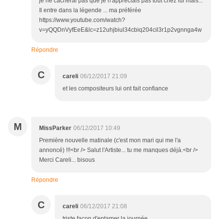
je ne cacherai pas que je n'appréciais pas tout chez lui mais...
Il entre dans la légende ... ma préférée
https://www.youtube.com/watch?
v=yQQDnVyfEeE&lc=z12uhjbiul34cbiq204cil3r1p2vgnnga4w
Répondre
C
careli
06/12/2017 21:09
et les compositeurs lui ont fait confiance
M
MissParker
06/12/2017 10:49
Première nouvelle matinale (c'est mon mari qui me l'a
annoncé) !!!<br /> Salut l'Artiste... tu me manques déjà.<br />
Merci Careli... bisous
Répondre
C
careli
06/12/2017 21:08
triste façon d'entamer la journée