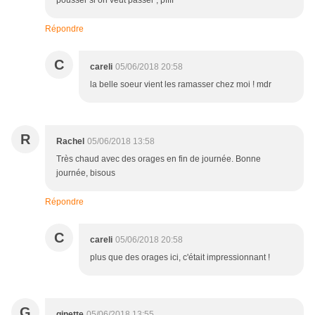
pousser si on veut passer , pffff
Répondre
C
careli
05/06/2018 20:58
la belle soeur vient les ramasser chez moi ! mdr
R
Rachel
05/06/2018 13:58
Très chaud avec des orages en fin de journée. Bonne
journée, bisous
Répondre
C
careli
05/06/2018 20:58
plus que des orages ici, c'était impressionnant !
G
ginette
05/06/2018 13:55