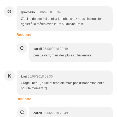
G
gravhelio
05/06/2018 08:34
C'est le déluge ! et et et la tempête chez nous. Ils nous font
rigoler à la météo avec leurs 50kms/heure !!!
Répondre
C
careli
05/06/2018 20:49
peu de vent, mais des pluies diluviennes
K
kiwi
05/06/2018 08:30
Orage , beau , pluie et rebelote mais pas d'inondation enfin
pour le moment :*)
Répondre
C
careli
05/06/2018 20:49