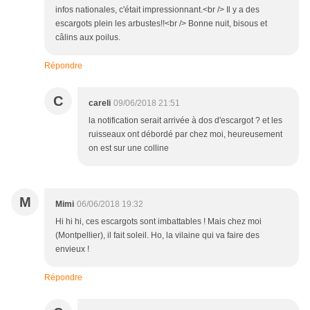
infos nationales, c'était impressionnant.<br /> Il y a des
escargots plein les arbustes!!<br /> Bonne nuit, bisous et
câlins aux poilus.
Répondre
C
careli
09/06/2018 21:51
la notification serait arrivée à dos d'escargot ? et les
ruisseaux ont débordé par chez moi, heureusement
on est sur une colline
M
Mimi
06/06/2018 19:32
Hi hi hi, ces escargots sont imbattables ! Mais chez moi
(Montpellier), il fait soleil. Ho, la vilaine qui va faire des
envieux !
Répondre