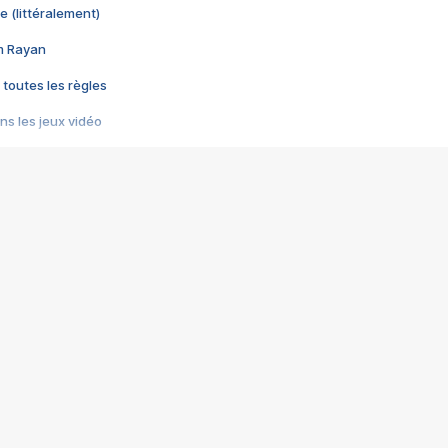
e (littéralement)
im Rayan
 toutes les règles
s les jeux vidéo
us choquant de Rockstar ? - Le scandale BULLY
e plus moche de Steam
du RÊVE tourne au CAUCHEMAR
pendant 8 heures
it… à tort
umiliés par un jeu vidéo
ire - Final Fantasy 8
ti un empire - Age of Empires
story DOFUS