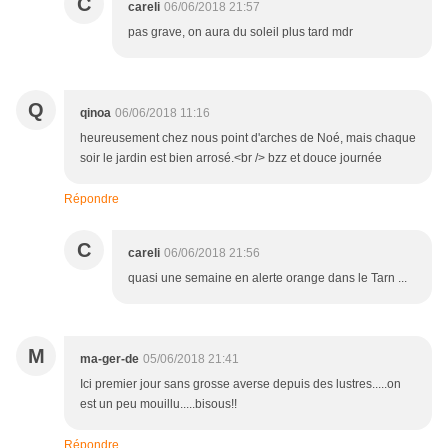
C
careli
06/06/2018 21:57
pas grave, on aura du soleil plus tard mdr
Q
qinoa
06/06/2018 11:16
heureusement chez nous point d'arches de Noé, mais chaque
soir le jardin est bien arrosé.<br /> bzz et douce journée
Répondre
C
careli
06/06/2018 21:56
quasi une semaine en alerte orange dans le Tarn ...
M
ma-ger-de
05/06/2018 21:41
Ici premier jour sans grosse averse depuis des lustres.....on
est un peu mouillu.....bisous!!
Répondre