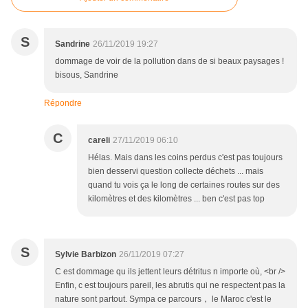
S
Sandrine
26/11/2019 19:27
dommage de voir de la pollution dans de si beaux paysages !
bisous, Sandrine
Répondre
C
careli
27/11/2019 06:10
Hélas. Mais dans les coins perdus c'est pas toujours
bien desservi question collecte déchets ... mais
quand tu vois ça le long de certaines routes sur des
kilomètres et des kilomètres ... ben c'est pas top
S
Sylvie Barbizon
26/11/2019 07:27
C est dommage qu ils jettent leurs détritus n importe où, <br />
Enfin, c est toujours pareil, les abrutis qui ne respectent pas la
nature sont partout. Sympa ce parcours， le Maroc c'est le