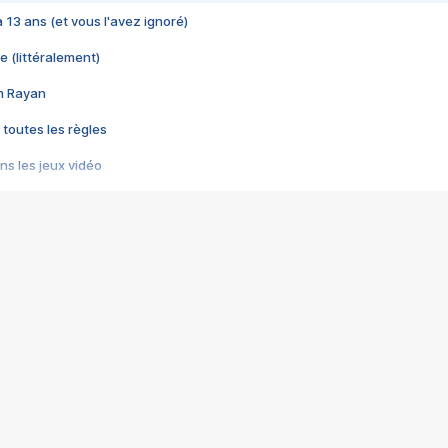
 a 13 ans (et vous l'avez ignoré)
e (littéralement)
im Rayan
 toutes les règles
s les jeux vidéo
us choquant de Rockstar ? - Le scandale BULLY
e plus moche de Steam
du RÊVE tourne au CAUCHEMAR
pendant 8 heures
it… à tort
umiliés par un jeu vidéo
ire - Final Fantasy 8