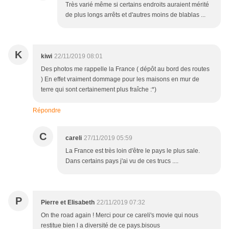
Très varié même si certains endroits auraient mérité
de plus longs arrêts et d'autres moins de blablas ...
K
kiwi
22/11/2019 08:01
Des photos me rappelle la France ( dépôt au bord des routes
) En effet vraiment dommage pour les maisons en mur de
terre qui sont certainement plus fraîche :*)
Répondre
C
careli
27/11/2019 05:59
La France est très loin d'être le pays le plus sale.
Dans certains pays j'ai vu de ces trucs ....
P
Pierre et Elisabeth
22/11/2019 07:32
On the road again ! Merci pour ce careli's movie qui nous
restitue bien l a diversité de ce pays.bisous