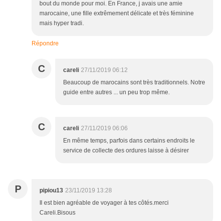
bout du monde pour moi. En France, j avais une amie
marocaine, une fille extrêmement délicate et très féminine
mais hyper tradi.
Répondre
C
careli
27/11/2019 06:12
Beaucoup de marocains sont très traditionnels. Notre
guide entre autres ... un peu trop même.
C
careli
27/11/2019 06:06
En même temps, parfois dans certains endroits le
service de collecte des ordures laisse à désirer
P
pipiou13
23/11/2019 13:28
Il est bien agréable de voyager à tes côtés.merci
Careli.Bisous