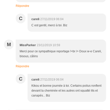
Répondre
C
careli
27/11/2019 06:04
C est gentil, merci à toi. Biz
M
MissParker
23/11/2019 10:59
Merci pour ce sympathique reportage !<br /> Doux w-e Careli,
bisous, câlins
Répondre
C
careli
27/11/2019 06:04
Kikou et bonne journée à toi. Certains poilus ronflent
devant la cheminée et les autres ont squatté lits et
canapés... Biz