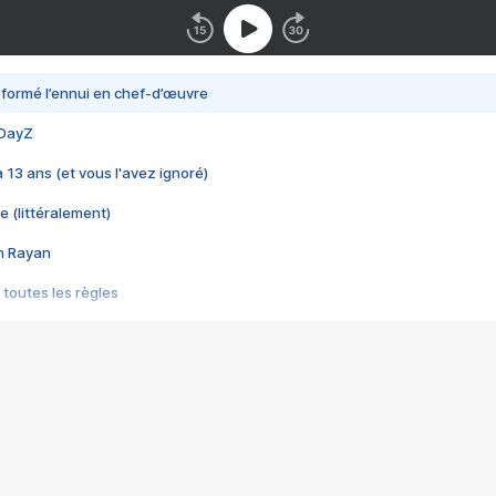
nsformé l’ennui en chef-d’œuvre
 DayZ
 a 13 ans (et vous l'avez ignoré)
e (littéralement)
im Rayan
 toutes les règles
s les jeux vidéo
us choquant de Rockstar ? - Le scandale BULLY
e plus moche de Steam
du RÊVE tourne au CAUCHEMAR
pendant 8 heures