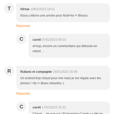
T
tOrtue
19/01/2023 18:51
Nous y étions une année pour Noël<br /> Bisous
Répondre
C
careli
07/02/2023 09:10
et hop, encore un commentaire qui déboule en
retard ...
R
Rubans et compagnie
16/01/2023 20:49
Un endroit trop chaud pour moi mais je me régale avec tes
photos ! <br /> Bises virtuelles :)
Répondre
C
careli
17/01/2023 15:42
Chaud ... oh que oui ! Et monsieur Careli y a été en