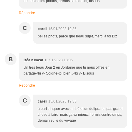
de très belles photos, prends soin de toi, bisous
Répondre
C
careli
15/01/2023 19:36
belles phots, parce que beau sujet, merci à toi Biz
B
Béa Kimcat
10/01/2023 18:06
Un très beau Jour 2 en Jordanie que tu nous offres en
partage<br /> Soigne-toi bien...<br /> Bisous
Répondre
C
careli
15/01/2023 19:35
à part trinquer avec un thé et un doliprane, pas grand
chose à faire, mais ça va mieux, hormis contretemps,
demain suite du voyage