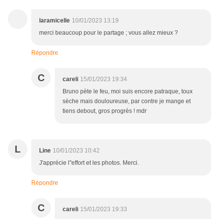
laramicelle
10/01/2023 13:19
merci beaucoup pour le partage ; vous allez mieux ?
Répondre
C
careli
15/01/2023 19:34
Bruno pète le feu, moi suis encore patraque, toux
sèche mais douloureuse, par contre je mange et
tiens debout, gros progrès ! mdr
L
Line
10/01/2023 10:42
J'apprécie l''effort et les photos. Merci.
Répondre
C
careli
15/01/2023 19:33