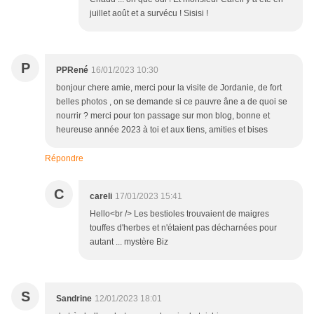
juillet août et a survécu ! Sisisi !
P
PPRené
16/01/2023 10:30
bonjour chere amie, merci pour la visite de Jordanie, de fort
belles photos , on se demande si ce pauvre âne a de quoi se
nourrir ? merci pour ton passage sur mon blog, bonne et
heureuse année 2023 à toi et aux tiens, amities et bises
Répondre
C
careli
17/01/2023 15:41
Hello<br /> Les bestioles trouvaient de maigres
touffes d'herbes et n'étaient pas décharnées pour
autant ... mystère Biz
S
Sandrine
12/01/2023 18:01