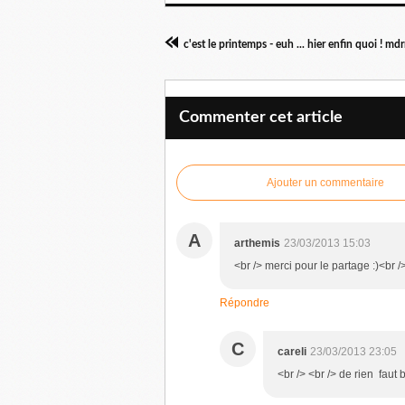
c'est le printemps - euh ... hier enfin quoi ! mdr
Commenter cet article
Ajouter un commentaire
A
arthemis
23/03/2013 15:03
<br /> merci pour le partage :)<br /
Répondre
C
careli
23/03/2013 23:05
<br /> <br /> de rien faut b