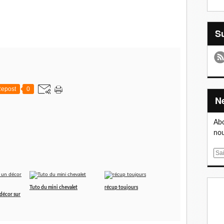
epost
0
Abo
nou
E
m
a
i
Tuto du mini chevalet
récup toujours
l
 décor sur