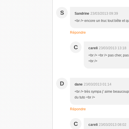
S
Sandrine
23/03/2013 09:39
<br /> encore un truc tout bête et 
Répondre
C
careli
23/03/2013 13:18
<br /> <br /> pas cher, pa
<br />
D
dane
23/03/2013 01:14
<br /> très sympa j' aime beaucoup 
du tuto <br />
Répondre
C
careli
23/03/2013 08:02