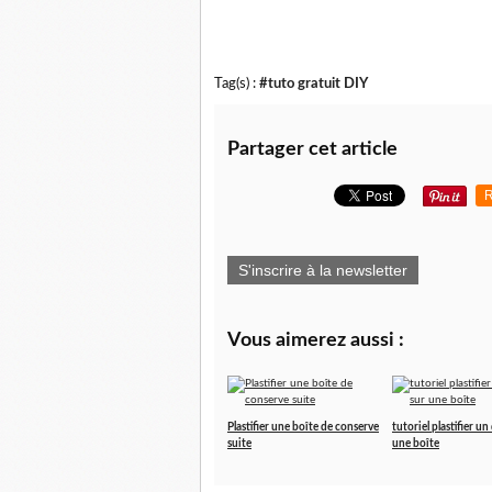
Tag(s) :
#tuto gratuit DIY
Partager cet article
R
S'inscrire à la newsletter
Vous aimerez aussi :
Plastifier une boîte de conserve
tutoriel plastifier un
suite
une boîte