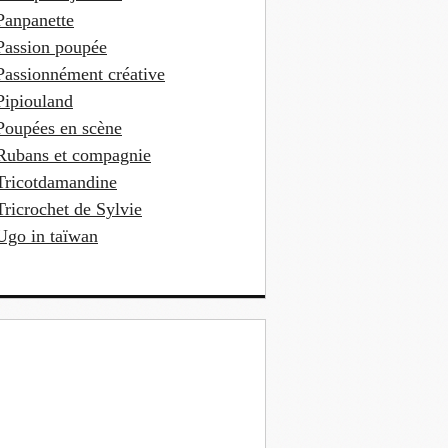
Panpanette
Passion poupée
Passionnément créative
Pipiouland
Poupées en scène
Rubans et compagnie
Tricotdamandine
Tricrochet de Sylvie
Ugo in taïwan