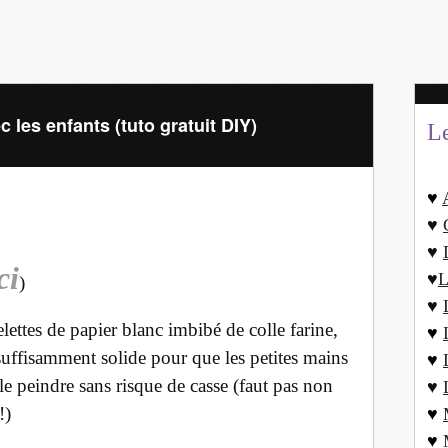
 les enfants (tuto gratuit DIY)
L
♥
♥
♥
ci
♥
L
)
♥
lettes de papier blanc imbibé de colle farine,
♥
 suffisamment solide pour que les petites mains
♥
t le peindre sans risque de casse (faut pas non
♥
!)
♥
♥