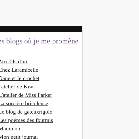
es blogs où je me promène
Aux fils d'art
Chez Laramicelle
Dane et le crochet
'atelier de Kiwi
L'atelier de Miss Parker
La sorcière bricoleuse
Le blog de gateuxrigolo
Les poèmes des fourmis
Maminou
Mon petit journal