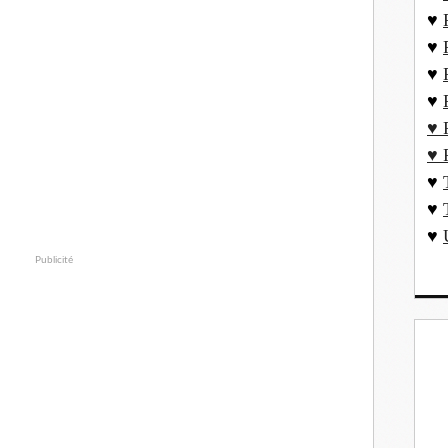
♥
♥
♥
♥
♥ 
♥ 
♥
♥
♥
Publicité