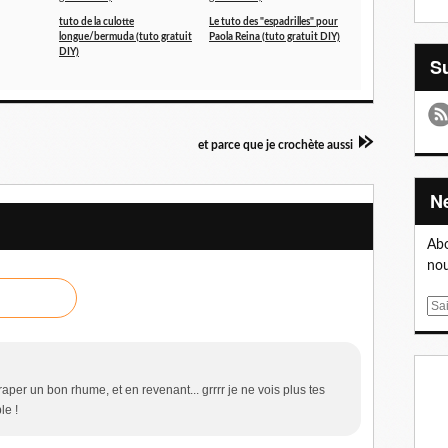
tuto de la culotte
Le tuto des "espadrilles" pour
longue/bermuda (tuto gratuit
Paola Reina (tuto gratuit DIY)
DIY)
et parce que je crochète aussi
Abo
nou
E
m
a
i
raper un bon rhume, et en revenant... grrrr je ne vois plus tes
l
le !