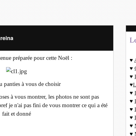
reina
L
tenue préparée pour cette Noël :
♥
♥
♥
 panties à vous de choisir
♥
L
♥
choses à vous montrer, les photos ne sont pas
♥
 bref je n'ai pas fini de vous montrer ce qui a été
♥
fait et donné
♥
♥
♥