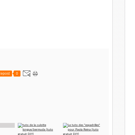
epost
0