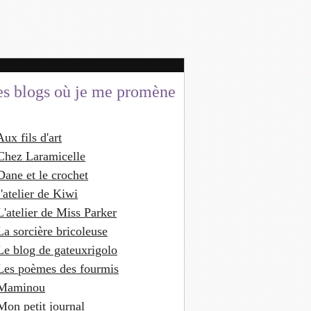
es blogs où je me promène
Aux fils d'art
Chez Laramicelle
Dane et le crochet
'atelier de Kiwi
L'atelier de Miss Parker
La sorcière bricoleuse
Le blog de gateuxrigolo
Les poèmes des fourmis
Maminou
Mon petit journal