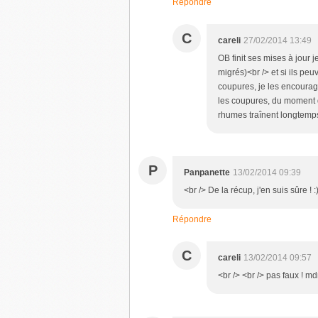
Répondre
C
careli
27/02/2014 13:49
OB finit ses mises à jour 
migrés)<br /> et si ils peu
coupures, je les encourage 
les coupures, du moment qu
rhumes traînent longtemp
P
Panpanette
13/02/2014 09:39
<br /> De la récup, j'en suis sûre ! :
Répondre
C
careli
13/02/2014 09:57
<br /> <br /> pas faux ! mdr