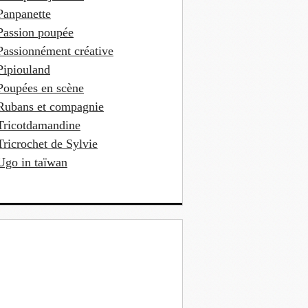
Panpanette
Passion poupée
Passionnément créative
Pipiouland
Poupées en scène
Rubans et compagnie
Tricotdamandine
Tricrochet de Sylvie
Ugo in taïwan