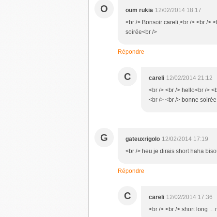
O
oum rukia
12/02/2014 18:17
<br /> Bonsoir careli,<br /> <br />
soirée<br />
Répondre
C
careli
12/02/2014 21:12
<br /> <br /> hello<br /> 
<br /> <br /> bonne soirée 
G
gateuxrigolo
12/02/2014 17:19
<br /> heu je dirais short haha bis
Répondre
C
careli
12/02/2014 17:36
<br /> <br /> short long ...