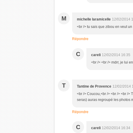
M
michelle laramicelle
12/02/2014 
<br /> tu sais que zibou en veut un
Répondre
C
careli
12/02/2014 16:35
<br /> <br /> mdrr, je lui e
T
Tantine de Provence
12/02/2014 
<br /> Coucou,<br /> <br /> <br /> T
seras) auras regroupé les photos md
Répondre
C
careli
12/02/2014 16:34