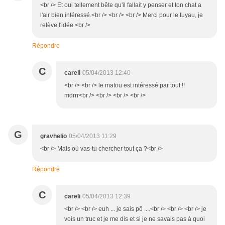
<br /> Et oui tellement bête qu'il fallait y penser et ton chat a
l'air bien intéressé.<br /> <br /> <br /> Merci pour le tuyau, je
relève l'idée.<br />
Répondre
C
careli
05/04/2013 12:40
<br /> <br /> le matou est intéressé par tout !!
mdrrr<br /> <br /> <br /> <br />
G
gravhelio
05/04/2013 11:29
<br /> Mais où vas-tu chercher tout ça ?<br />
Répondre
C
careli
05/04/2013 12:39
<br /> <br /> euh ... je sais pô ....<br /> <br /> <br /> je
vois un truc et je me dis et si je ne savais pas à quoi