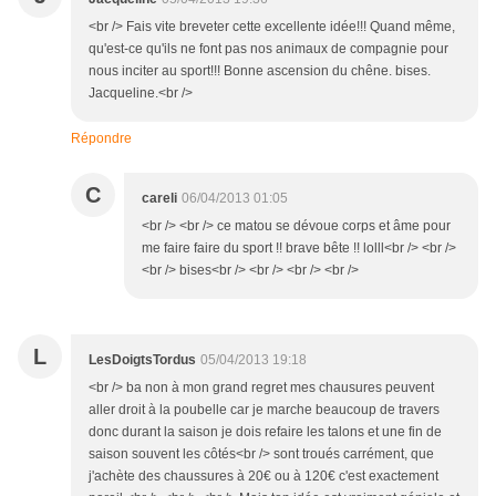
<br /> Fais vite breveter cette excellente idée!!! Quand même,
qu'est-ce qu'ils ne font pas nos animaux de compagnie pour
nous inciter au sport!!! Bonne ascension du chêne. bises.
Jacqueline.<br />
Répondre
C
careli
06/04/2013 01:05
<br /> <br /> ce matou se dévoue corps et âme pour
me faire faire du sport !! brave bête !! lolll<br /> <br />
<br /> bises<br /> <br /> <br /> <br />
L
LesDoigtsTordus
05/04/2013 19:18
<br /> ba non à mon grand regret mes chausures peuvent
aller droit à la poubelle car je marche beaucoup de travers
donc durant la saison je dois refaire les talons et une fin de
saison souvent les côtés<br /> sont troués carrément, que
j'achète des chaussures à 20€ ou à 120€ c'est exactement