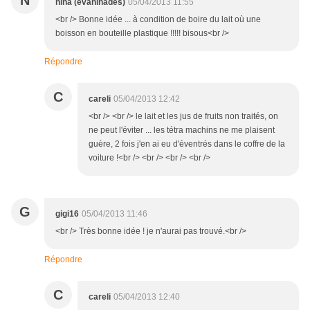
N
nina (evaninades)
05/04/2013 11:55
<br /> Bonne idée ... à condition de boire du lait où une
boisson en bouteille plastique !!!!! bisous<br />
Répondre
C
careli
05/04/2013 12:42
<br /> <br /> le lait et les jus de fruits non traités, on
ne peut l'éviter ... les tétra machins ne me plaisent
guère, 2 fois j'en ai eu d'éventrés dans le coffre de la
voiture !<br /> <br /> <br /> <br />
G
gigi16
05/04/2013 11:46
<br /> Très bonne idée ! je n'aurai pas trouvé.<br />
Répondre
C
careli
05/04/2013 12:40