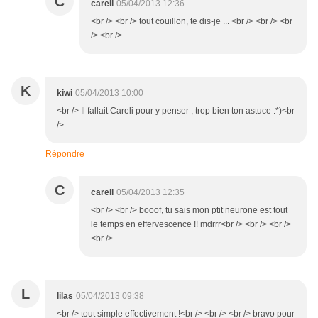
C
careli
05/04/2013 12:36
<br /> <br /> tout couillon, te dis-je ... <br /> <br /> <br
/> <br />
K
kiwi
05/04/2013 10:00
<br /> Il fallait Careli pour y penser , trop bien ton astuce :*)<br
/>
Répondre
C
careli
05/04/2013 12:35
<br /> <br /> booof, tu sais mon ptit neurone est tout
le temps en effervescence !! mdrrr<br /> <br /> <br />
<br />
L
lilas
05/04/2013 09:38
<br /> tout simple effectivement !<br /> <br /> <br /> bravo pour