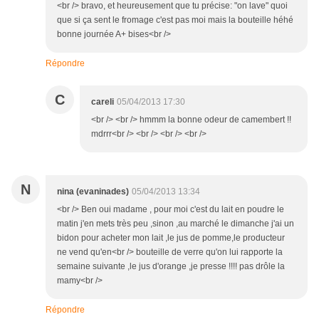
<br /> bravo, et heureusement que tu précise: "on lave" quoi
que si ça sent le fromage c'est pas moi mais la bouteille héhé
bonne journée A+ bises<br />
Répondre
C
careli
05/04/2013 17:30
<br /> <br /> hmmm la bonne odeur de camembert !!
mdrrr<br /> <br /> <br /> <br />
N
nina (evaninades)
05/04/2013 13:34
<br /> Ben oui madame , pour moi c'est du lait en poudre le
matin j'en mets très peu ,sinon ,au marché le dimanche j'ai un
bidon pour acheter mon lait ,le jus de pomme,le producteur
ne vend qu'en<br /> bouteille de verre qu'on lui rapporte la
semaine suivante ,le jus d'orange ,je presse !!!! pas drôle la
mamy<br />
Répondre