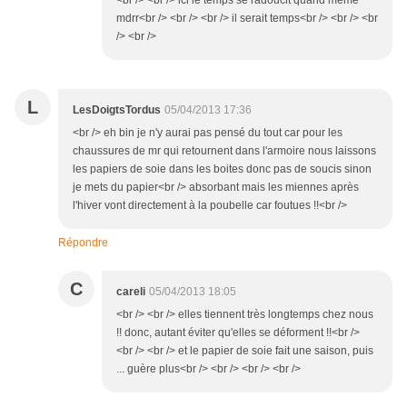
<br /> <br /> ici le temps se radoucit quand même
mdrr<br /> <br /> <br /> il serait temps<br /> <br /> <br
/> <br />
L
LesDoigtsTordus
05/04/2013 17:36
<br /> eh bin je n'y aurai pas pensé du tout car pour les
chaussures de mr qui retournent dans l'armoire nous laissons
les papiers de soie dans les boites donc pas de soucis sinon
je mets du papier<br /> absorbant mais les miennes après
l'hiver vont directement à la poubelle car foutues !!<br />
Répondre
C
careli
05/04/2013 18:05
<br /> <br /> elles tiennent très longtemps chez nous
!! donc, autant éviter qu'elles se déforment !!<br />
<br /> <br /> et le papier de soie fait une saison, puis
... guère plus<br /> <br /> <br /> <br />