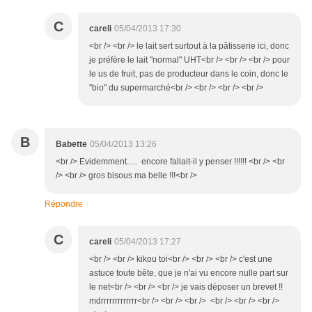
C
careli
05/04/2013 17:30
<br /> <br /> le lait sert surtout à la pâtisserie ici, donc
je préfère le lait "normal" UHT<br /> <br /> <br /> pour
le us de fruit, pas de producteur dans le coin, donc le
"bio" du supermarché<br /> <br /> <br /> <br />
B
Babette
05/04/2013 13:26
<br /> Evidemment..... encore fallait-il y penser !!!!!! <br /> <br
/> <br /> gros bisous ma belle !!!<br />
Répondre
C
careli
05/04/2013 17:27
<br /> <br /> kikou toi<br /> <br /> <br /> c'est une
astuce toute bête, que je n'ai vu encore nulle part sur
le net<br /> <br /> <br /> je vais déposer un brevet !!
mdrrrrrrrrrrrrr<br /> <br /> <br /> <br /> <br /> <br />