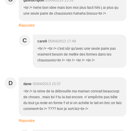
gateuxrigolo
05/04/2013 15:53
<br /> hehe bon idee mais bon moi plus facil hihi j ai plus qu
une seule paire de chaussures hahaha bisous<br />
Répondre
C
careli
05/04/2013 17:49
<br /> <br /> c'est sûr qu'avec une seule paire pas
vraiment besoin de mettre des formes dans les
chaussures<br /> <br /> <br /> <br />
D
dane
05/04/2013 15:37
<br /> la reine de la débrouille ma maman connait beaucoup
de choses , mais toi !! tu la bat encore n' empêche pas bête
du tout ça reste en forme !! et si on achète le lait en bric on fais
comment<br /> ???? bon je sort biz<br />
Répondre