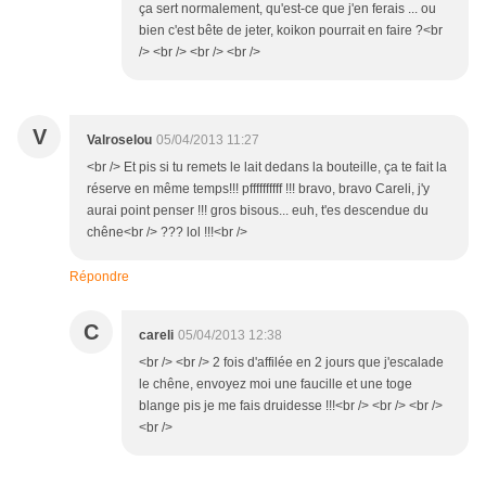
ça sert normalement, qu'est-ce que j'en ferais ... ou
bien c'est bête de jeter, koikon pourrait en faire ?<br
/> <br /> <br /> <br />
V
Valroselou
05/04/2013 11:27
<br /> Et pis si tu remets le lait dedans la bouteille, ça te fait la
réserve en même temps!!! pffffffffff !!! bravo, bravo Careli, j'y
aurai point penser !!! gros bisous... euh, t'es descendue du
chêne<br /> ??? lol !!!<br />
Répondre
C
careli
05/04/2013 12:38
<br /> <br /> 2 fois d'affilée en 2 jours que j'escalade
le chêne, envoyez moi une faucille et une toge
blange pis je me fais druidesse !!!<br /> <br /> <br />
<br />