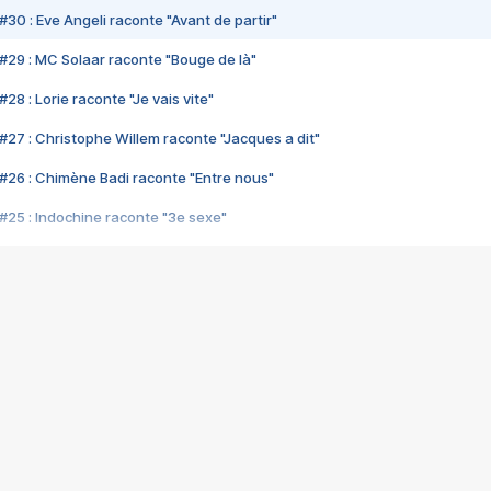
#30 : Eve Angeli raconte "Avant de partir"
#29 : MC Solaar raconte "Bouge de là"
28 : Lorie raconte "Je vais vite"
#27 : Christophe Willem raconte "Jacques a dit"
#26 : Chimène Badi raconte "Entre nous"
#25 : Indochine raconte "3e sexe"
#24 : Zaho raconte "C'est chelou"
#23 : Patrick Bruel raconte "Au café des délices"
#22 : Kyo raconte "Le chemin"
#21 : Nolwenn Leroy raconte "Cassé"
#20 : Patrick Hernandez raconte "Born to be alive"
#19 : Lorie raconte "Près de moi"