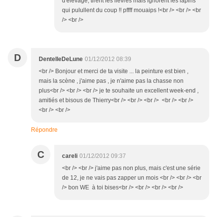
d'élevage, tirent les lièvres mais ignorent les lapins
qui pulullent du coup !! pffff mouaips !<br /> <br /> <br
/> <br />
D
DentelleDeLune
01/12/2012 08:39
<br /> Bonjour et merci de ta visite ... la peinture est bien ,
mais la scène , j'aime pas , je n'aime pas la chasse non
plus<br /> <br /> <br /> je te souhaite un excellent week-end ,
amitiés et bisous de Thierry<br /> <br /> <br /> <br /> <br />
<br /> <br />
Répondre
C
careli
01/12/2012 09:37
<br /> <br /> j'aime pas non plus, mais c'est une série
de 12, je ne vais pas zapper un mois <br /> <br /> <br
/> bon WE à toi bises<br /> <br /> <br /> <br />