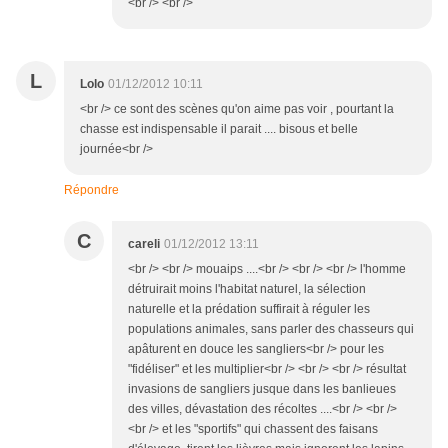
<br /> <br />
L
Lolo
01/12/2012 10:11
<br /> ce sont des scènes qu'on aime pas voir , pourtant la
chasse est indispensable il parait .... bisous et belle
journée<br />
Répondre
C
careli
01/12/2012 13:11
<br /> <br /> mouaips ....<br /> <br /> <br /> l'homme
détruirait moins l'habitat naturel, la sélection
naturelle et la prédation suffirait à réguler les
populations animales, sans parler des chasseurs qui
apâturent en douce les sangliers<br /> pour les
"fidéliser" et les multiplier<br /> <br /> <br /> résultat
invasions de sangliers jusque dans les banlieues
des villes, dévastation des récoltes ....<br /> <br />
<br /> et les "sportifs" qui chassent des faisans