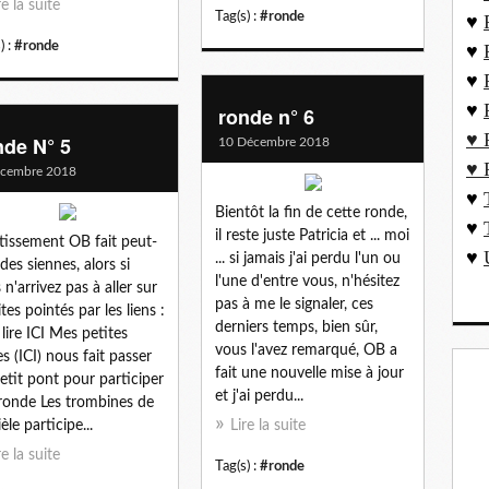
re la suite
Tag(s) :
#ronde
♥
) :
#ronde
♥
♥
♥
ronde n° 6
♥ 
nde N° 5
10 Décembre 2018
♥ 
écembre 2018
♥
Bientôt la fin de cette ronde,
♥
il reste juste Patricia et ... moi
tissement OB fait peut-
♥
... si jamais j'ai perdu l'un ou
 des siennes, alors si
l'une d'entre vous, n'hésitez
 n'arrivez pas à aller sur
pas à me le signaler, ces
ites pointés par les liens :
derniers temps, bien sûr,
 lire ICI Mes petites
vous l'avez remarqué, OB a
es (ICI) nous fait passer
fait une nouvelle mise à jour
etit pont pour participer
et j'ai perdu...
 ronde Les trombines de
èle participe...
Lire la suite
re la suite
Tag(s) :
#ronde