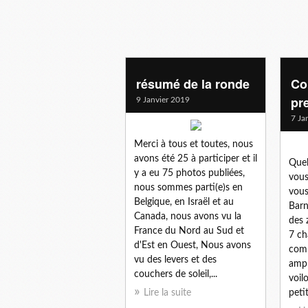
ronde
résumé de la ronde
Co
pr
9 Janvier 2019
7 Ja
Merci à tous et toutes, nous
avons été 25 à participer et il
Quel
y a eu 75 photos publiées,
vous
nous sommes parti(e)s en
vous
Belgique, en Israël et au
Barn
Canada, nous avons vu la
des 
France du Nord au Sud et
7 ch
d'Est en Ouest, Nous avons
comp
vu des levers et des
ampl
couchers de soleil,...
voil
Lire la suite
petit