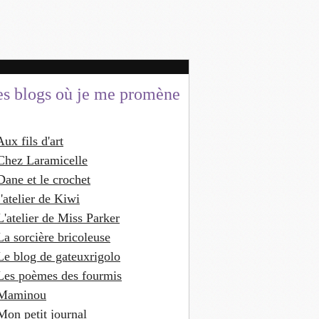
es blogs où je me promène
Aux fils d'art
Chez Laramicelle
Dane et le crochet
'atelier de Kiwi
L'atelier de Miss Parker
La sorcière bricoleuse
Le blog de gateuxrigolo
Les poèmes des fourmis
Maminou
Mon petit journal