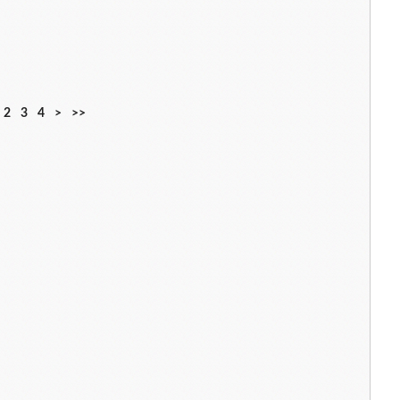
2
3
4
>
>>