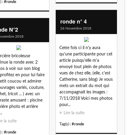
) :
#ronde
ronde n° 4
nde N°2
26 Novembre 2018
Novembre 2018
Cette fois ci il n'y aura
qu'une participante pour cet
orcière bricoleuse
article puisqu'elle m'a
inue la ronde avec 2
envoyé tout plein de photos
os à voir sur son blog
vues de chez elle, (elle, c'est
(profitez en pour lui faire
Catherine, sans blog) Je vous
etit coucou et admirer
mets un extrait du mot qui
ouvrages variés, couture,
accompagnait les images :
et, tricot ... ) avec un
7/11/2018 Voici mes photos
raste amusant : piscine
pour...
ière photo et arrière
..
Lire la suite
re la suite
Tag(s) :
#ronde
) :
#ronde