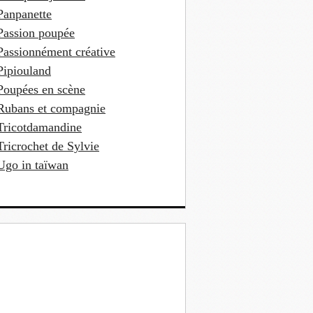
Panpanette
Passion poupée
Passionnément créative
Pipiouland
Poupées en scène
Rubans et compagnie
Tricotdamandine
Tricrochet de Sylvie
Ugo in taïwan