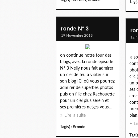
Tag(s
ronde N° 3
ro
19 Novembre 2018
12 
on continue notre tour des
la s
blogs, avec la ronde épisode
cont
N° 3 Nelly nous fait admirer
phot
un ciel de feu à visiter sur
clic 
son blog ICI où vous pourrez
un p
admirer de superbes photos
ses 
puis on fille chez Rachouette
croch
pour un ciel plus serein et
cont
ses premières neiges vous...
prem
Lire la suite
plan.
Li
Tag(s) :
#ronde
Tag(s