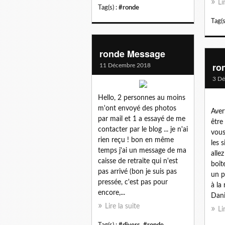
Li
Tag(s) :
#ronde
Tag(s
ronde Message
ro
11 Décembre 2018
3 D
Hello, 2 personnes au moins
m'ont envoyé des photos
Aver
par mail et 1 a essayé de me
être
contacter par le blog ... je n'ai
vous
rien reçu ! bon en même
les s
temps j'ai un message de ma
allez
caisse de retraite qui n'est
boît
pas arrivé (bon je suis pas
un p
pressée, c'est pas pour
à la
encore,...
Dani
Lire la suite
Li
Tag(s) :
#divers
,
#ronde