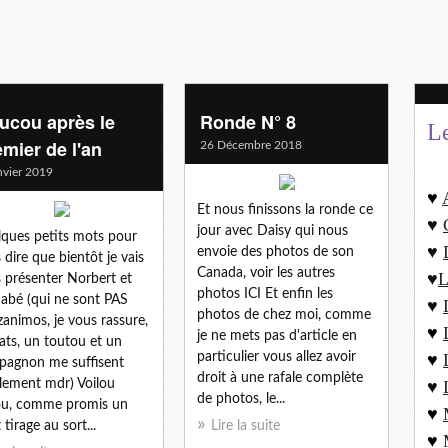
ucou après le
Ronde N° 8
L
emier de l'an
26 Décembre 2018
nvier 2019
♥
Et nous finissons la ronde ce
♥
jour avec Daisy qui nous
ques petits mots pour
♥
envoie des photos de son
 dire que bientôt je vais
Canada, voir les autres
♥
L
 présenter Norbert et
photos ICI Et enfin les
abé (qui ne sont PAS
♥
photos de chez moi, comme
zanimos, je vous rassure,
♥
je ne mets pas d'article en
ats, un toutou et un
particulier vous allez avoir
♥
agnon me suffisent
droit à une rafale complète
ement mdr) Voilou
♥
de photos, le...
ou, comme promis un
♥
 tirage au sort...
Lire la suite
♥