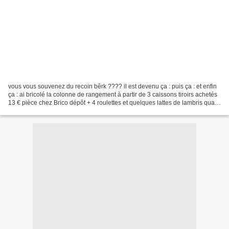
vous vous souvenez du recoin bêrk ???? il est devenu ça : puis ça : et enfin
ça : ai bricolé la colonne de rangement à partir de 3 caissons tiroirs achetés
13 € pièce chez Brico dépôt + 4 roulettes et quelques lattes de lambris quant
au bureau : le plat...