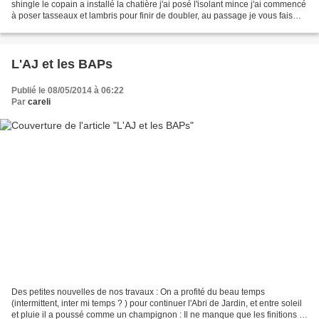
shingle le copain a installé la chatière j'ai posé l'isolant mince j'ai commencé
à poser tasseaux et lambris pour finir de doubler, au passage je vous fais
admirer le plat de spaghettis...
L'AJ et les BAPs
Publié le 08/05/2014 à 06:22
Par
careli
Des petites nouvelles de nos travaux : On a profité du beau temps
(intermittent, inter mi temps ? ) pour continuer l'Abri de Jardin, et entre soleil
et pluie il a poussé comme un champignon : Il ne manque que les finitions :