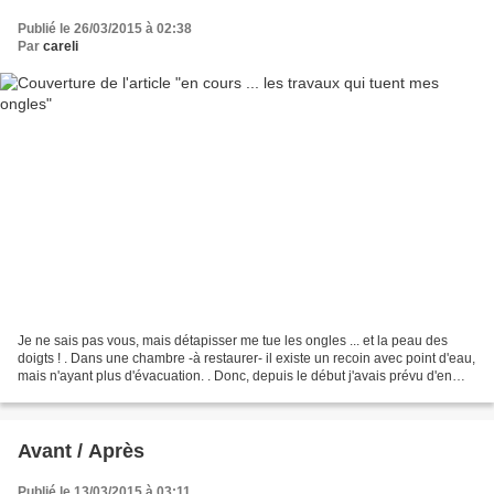
Publié le 26/03/2015 à 02:38
Par
careli
Je ne sais pas vous, mais détapisser me tue les ongles ... et la peau des
doigts ! . Dans une chambre -à restaurer- il existe un recoin avec point d'eau,
mais n'ayant plus d'évacuation. . Donc, depuis le début j'avais prévu d'en
faire un rangement, mais...
Avant / Après
Publié le 13/03/2015 à 03:11