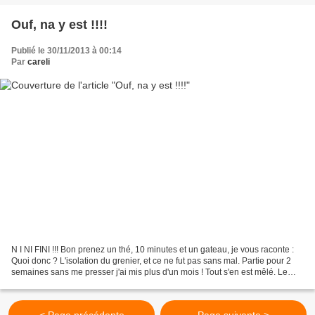
Ouf, na y est !!!!
Publié le 30/11/2013 à 00:14
Par
careli
N I NI FINI !!! Bon prenez un thé, 10 minutes et un gateau, je vous raconte :
Quoi donc ? L'isolation du grenier, et ce ne fut pas sans mal. Partie pour 2
semaines sans me presser j'ai mis plus d'un mois ! Tout s'en est mêlé. Le
matou qui rentre dans...