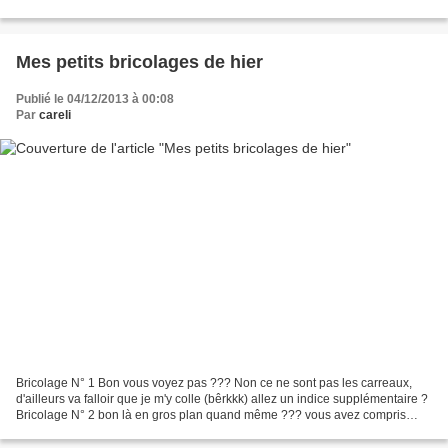
mettre vitres, seconde couche...
Mes petits bricolages de hier
Publié le 04/12/2013 à 00:08
Par
careli
Bricolage N° 1 Bon vous voyez pas ??? Non ce ne sont pas les carreaux,
d'ailleurs va falloir que je m'y colle (bêrkkk) allez un indice supplémentaire ?
Bricolage N° 2 bon là en gros plan quand même ??? vous avez compris
hein ! Un verrou, un loquet !!...