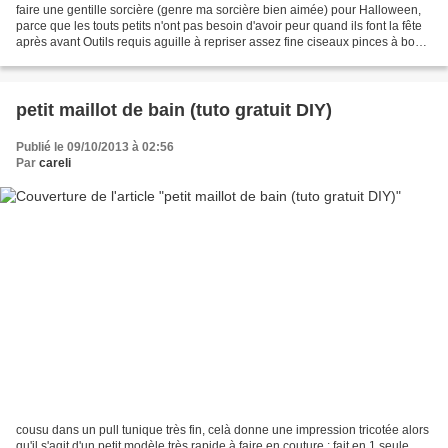
faire une gentille sorcière (genre ma sorcière bien aimée) pour Halloween,
parce que les touts petits n'ont pas besoin d'avoir peur quand ils font la fête
après avant Outils requis aguille à repriser assez fine ciseaux pinces à bout
fin si l'aiguille...
petit maillot de bain (tuto gratuit DIY)
Publié le 09/10/2013 à 02:56
Par
careli
cousu dans un pull tunique très fin, celà donne une impression tricotée alors
qu'il s'agit d'un petit modèle très rapide à faire en couture : fait en 1 seule