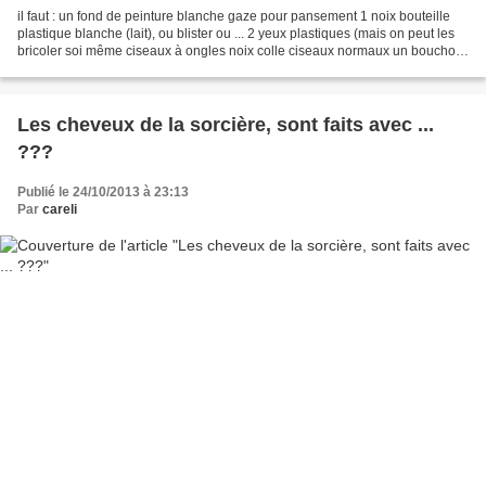
il faut : un fond de peinture blanche gaze pour pansement 1 noix bouteille
plastique blanche (lait), ou blister ou ... 2 yeux plastiques (mais on peut les
bricoler soi même ciseaux à ongles noix colle ciseaux normaux un bouchon
en liège (bouteille de...
Les cheveux de la sorcière, sont faits avec ...
???
Publié le 24/10/2013 à 23:13
Par
careli