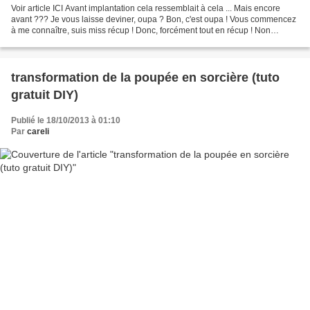
Voir article ICI Avant implantation cela ressemblait à cela ... Mais encore
avant ??? Je vous laisse deviner, oupa ? Bon, c'est oupa ! Vous commencez
à me connaître, suis miss récup ! Donc, forcément tout en récup ! Non
toujours pas ???? Pourtant ça commence...
transformation de la poupée en sorcière (tuto
gratuit DIY)
Publié le 18/10/2013 à 01:10
Par
careli