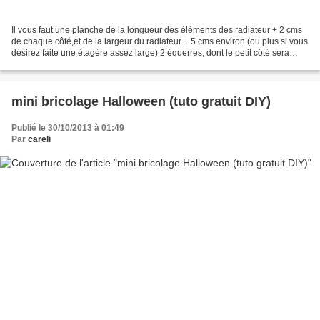
Il vous faut une planche de la longueur des éléments des radiateur + 2 cms
de chaque côté,et de la largeur du radiateur + 5 cms environ (ou plus si vous
désirez faite une étagère assez large) 2 équerres, dont le petit côté sera
inférieur à la largeur...
mini bricolage Halloween (tuto gratuit DIY)
Publié le 30/10/2013 à 01:49
Par
careli