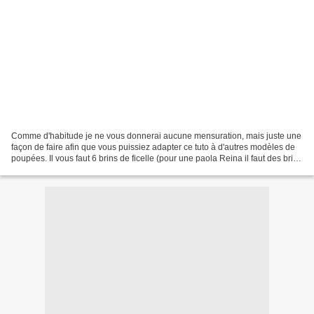
Comme d'habitude je ne vous donnerai aucune mensuration, mais juste une
façon de faire afin que vous puissiez adapter ce tuto à d'autres modèles de
poupées. Il vous faut 6 brins de ficelle (pour une paola Reina il faut des brins
de 80 cms) pour une poupée...