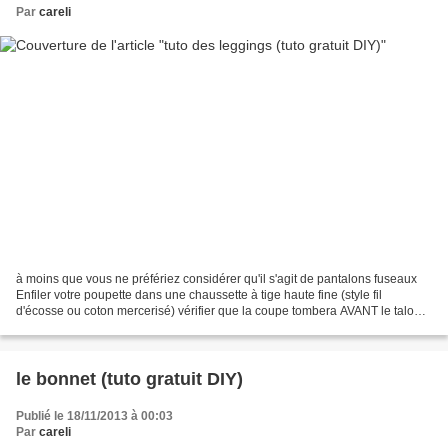
Par
careli
à moins que vous ne préfériez considérer qu'il s'agit de pantalons fuseaux
Enfiler votre poupette dans une chaussette à tige haute fine (style fil
d'écosse ou coton mercerisé) vérifier que la coupe tombera AVANT le talon,
mais bien après le bout du pied...
le bonnet (tuto gratuit DIY)
Publié le 18/11/2013 à 00:03
Par
careli